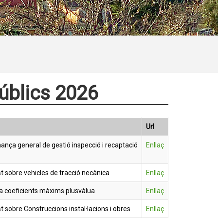
públics 2026
Url
nça general de gestió inspecció i recaptació
Enllaç
 sobre vehicles de tracció necànica
Enllaç
a coeficients màxims plusvàlua
Enllaç
 sobre Construccions instal·lacions i obres
Enllaç