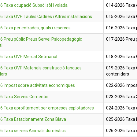
 Taxa ocupació Subsòl sòl i volada
014-2026 Taxa o
 Taxa OVP Taules Cadires i Altres instal·lacions
015-2026 Taxa OV
 Taxa per entrades, guals i reserves
016-2026 Taxa p
6 Preu públic Preus Servei Psicopedagògic
017-2026 Preu p
al
6 Taxa OVP Mercat Setmanal
018-2026 Taxa
6 Taxa OVP Materials construcció tanques
019-2026 Taxa 
dors
contenidors
6 Impost sobre activitats econòmiques
022-2026 Impos
6 Taxa Serveis Cementiri
023-2026 Taxa 
6 Taxa aprofitament per empreses explotadores
024-2026 Taxa 
6 Taxa Estacionament Zona Blava
025-2026 Taxa 
6 Taxa serveis Animals domèstics
026-2026 Taxa 