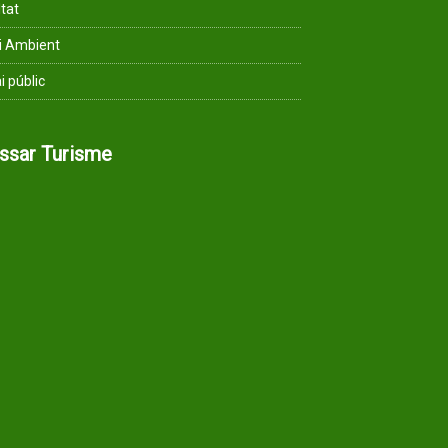
ltat
i Ambient
i públic
assar Turisme