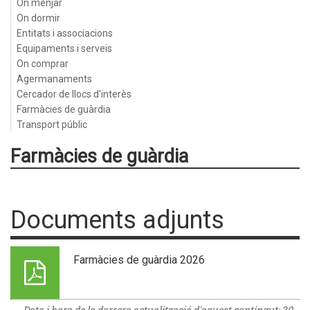
On menjar
On dormir
Entitats i associacions
Equipaments i serveis
On comprar
Agermanaments
Cercador de llocs d'interès
Farmàcies de guàrdia
Transport públic
Farmàcies de guàrdia
Documents adjunts
Farmàcies de guàrdia 2026
Data i hora de la darrera actualització d'aquest contingut:
30-