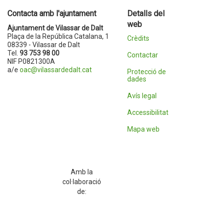
Contacta amb l'ajuntament
Detalls del
web
Ajuntament de Vilassar de Dalt
Plaça de la República Catalana, 1
Crèdits
08339 - Vilassar de Dalt
Tel.
93 753 98 00
Contactar
NIF P0821300A
a/e
oac@vilassardedalt.cat
Protecció de
dades
Avís legal
Accessibilitat
Mapa web
Amb la
col·laboració
de: