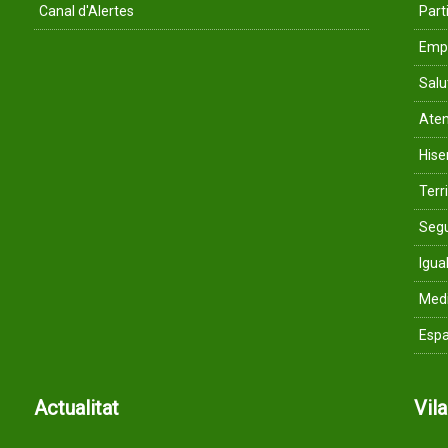
Canal d'Alertes
Parti
Empr
Salu
Aten
His
Terri
Segu
Igua
Med
Espa
Actualitat
Vil