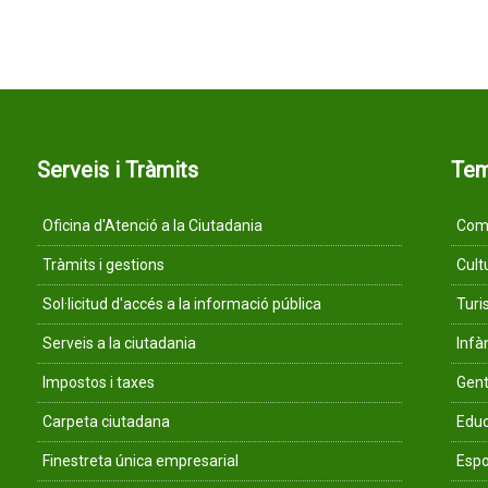
Serveis i Tràmits
Te
Oficina d'Atenció a la Ciutadania
Comu
Tràmits i gestions
Cult
Sol·licitud d'accés a la informació pública
Tur
Serveis a la ciutadania
Infà
Impostos i taxes
Gent
Carpeta ciutadana
Educ
Finestreta única empresarial
Espo