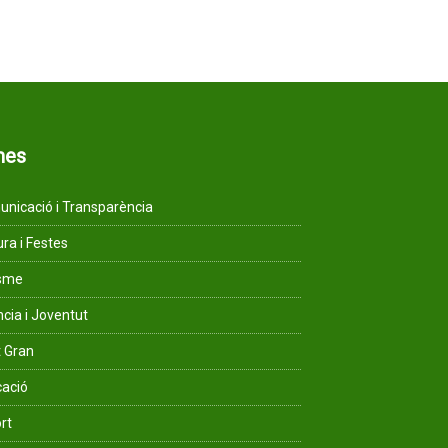
mes
nicació i Transparència
ura i Festes
isme
ncia i Joventut
 Gran
ació
rt