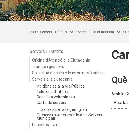
Inici
/
Serveis i Tràmits
/
Serveis a la ciutadania
/
Ca
Car
Serveis i Tràmits
Oficina d'Atenció a la Ciutadania
Tràmits i gestions
Sol·licitud d'accés a la informació pública
Què 
Serveis a la ciutadania
Incidències a la Via Pública
Telèfons d'interès
Amb la Ca
Recollida voluminosa
Carta de serveis
- Apartat
Serveis per a la gent gran
Queixes i suggeriments dels Serveis
Municipals
Impostos i taxes