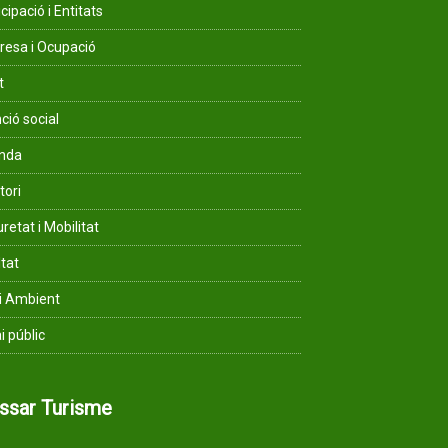
cipació i Entitats
esa i Ocupació
t
ció social
enda
tori
retat i Mobilitat
ltat
i Ambient
i públic
assar Turisme