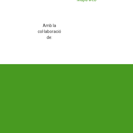
Amb la
col·laboració
de: