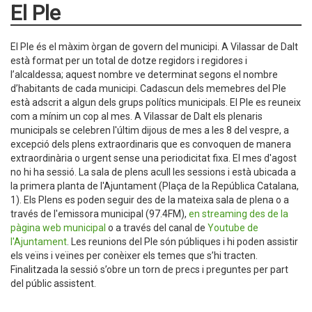
El Ple
El Ple és el màxim òrgan de govern del municipi. A Vilassar de Dalt
està format per un total de dotze regidors i regidores i
l’alcaldessa; aquest nombre ve determinat segons el nombre
d’habitants de cada municipi. Cadascun dels memebres del Ple
està adscrit a algun dels grups polítics municipals. El Ple es reuneix
com a mínim un cop al mes. A Vilassar de Dalt els plenaris
municipals se celebren l'últim dijous de mes a les 8 del vespre, a
excepció dels plens extraordinaris que es convoquen de manera
extraordinària o urgent sense una periodicitat fixa. El mes d'agost
no hi ha sessió. La sala de plens acull les sessions i està ubicada a
la primera planta de l'Ajuntament (Plaça de la República Catalana,
1). Els Plens es poden seguir des de la mateixa sala de plena o a
través de l'emissora municipal (97.4FM),
en streaming des de la
pàgina web municipal
o a través del canal de
Youtube de
l'Ajuntamen
t
. Les reunions del Ple són públiques i hi poden assistir
els veïns i veïnes per conèixer els temes que s’hi tracten.
Finalitzada la sessió s’obre un torn de precs i preguntes per part
del públic assistent.