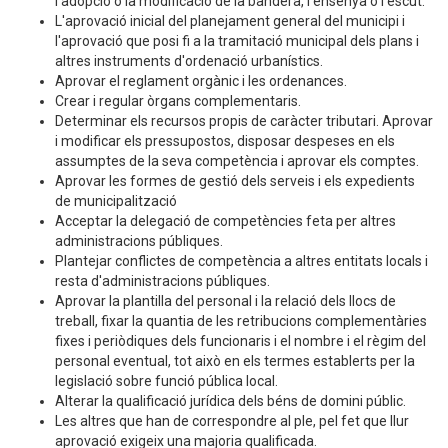
l'adopció o la modificació de la bandera, l'ensenya o l'escut.
L'aprovació inicial del planejament general del municipi i
l'aprovació que posi fi a la tramitació municipal dels plans i
altres instruments d'ordenació urbanístics.
Aprovar el reglament orgànic i les ordenances.
Crear i regular òrgans complementaris.
Determinar els recursos propis de caràcter tributari. Aprovar
i modificar els pressupostos, disposar despeses en els
assumptes de la seva competència i aprovar els comptes.
Aprovar les formes de gestió dels serveis i els expedients
de municipalització
Acceptar la delegació de competències feta per altres
administracions públiques.
Plantejar conflictes de competència a altres entitats locals i
resta d'administracions públiques.
Aprovar la plantilla del personal i la relació dels llocs de
treball, fixar la quantia de les retribucions complementàries
fixes i periòdiques dels funcionaris i el nombre i el règim del
personal eventual, tot això en els termes establerts per la
legislació sobre funció pública local.
Alterar la qualificació jurídica dels béns de domini públic.
Les altres que han de correspondre al ple, pel fet que llur
aprovació exigeix una majoria qualificada.