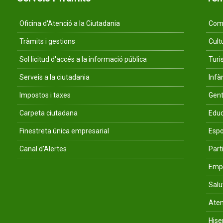
Oficina d'Atenció a la Ciutadania
Comu
Tràmits i gestions
Cult
Sol·licitud d'accés a la informació pública
Tur
Serveis a la ciutadania
Infà
Impostos i taxes
Gent
Carpeta ciutadana
Educ
Finestreta única empresarial
Espo
Canal d'Alertes
Parti
Empr
Salu
Aten
His