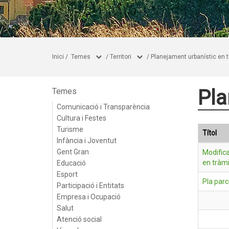
Inici
/
Temes
/
Territori
/
Planejament urbanístic en t
Pla
Temes
Comunicació i Transparència
Cultura i Festes
Turisme
Títol
Infància i Joventut
Gent Gran
Modific
en tràmi
Educació
Esport
Pla parc
Participació i Entitats
Empresa i Ocupació
Salut
Atenció social