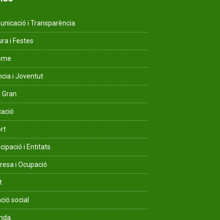
nicació i Transparència
ura i Festes
isme
ncia i Joventut
 Gran
ació
rt
cipació i Entitats
esa i Ocupació
t
ció social
enda