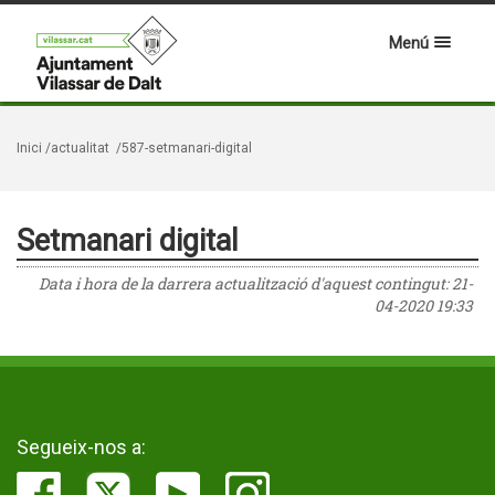
Menú
Inici
/actualitat
/587-setmanari-digital
Setmanari digital
Data i hora de la darrera actualització d'aquest contingut:
21-
04-2020 19:33
Segueix-nos a: