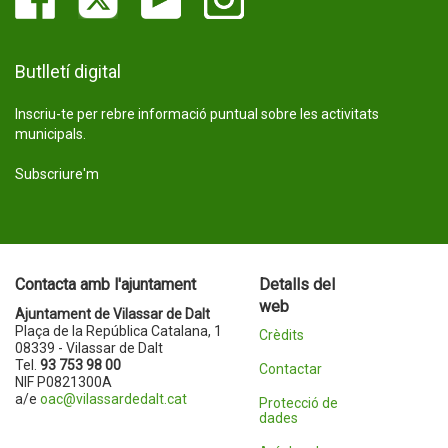
Butlletí digital
Inscriu-te per rebre informació puntual sobre les activitats
municipals.
Subscriure'm
Contacta amb l'ajuntament
Detalls del
web
Ajuntament de Vilassar de Dalt
Plaça de la República Catalana, 1
Crèdits
08339 - Vilassar de Dalt
Tel.
93 753 98 00
Contactar
NIF P0821300A
a/e
oac@vilassardedalt.cat
Protecció de
dades