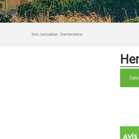
Inici
/actualitat
/hemeroteca
He
Cate