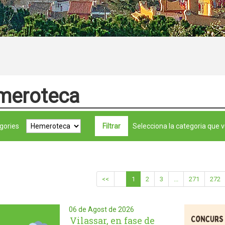
meroteca
gories
Selecciona la categoria que v
<<
1
2
3
...
271
272
06 de Agost de 2026
Vilassar, en fase de