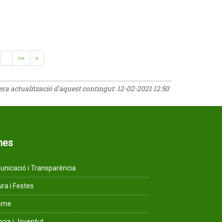
>>
>
rera actualització d'aquest contingut:
12-02-2021 12:50
mes
nicació i Transparència
ura i Festes
isme
ncia i Joventut