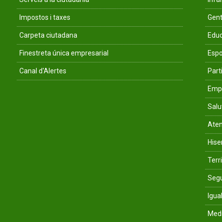
Impostos i taxes
Gent
Carpeta ciutadana
Educ
Finestreta única empresarial
Espo
Canal d'Alertes
Parti
Empr
Salu
Aten
His
Terri
Segu
Igua
Med