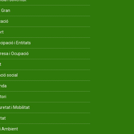
 Gran
ació
rt
cipació i Entitats
esa i Ocupació
t
ció social
enda
tori
retat i Mobilitat
ltat
i Ambient