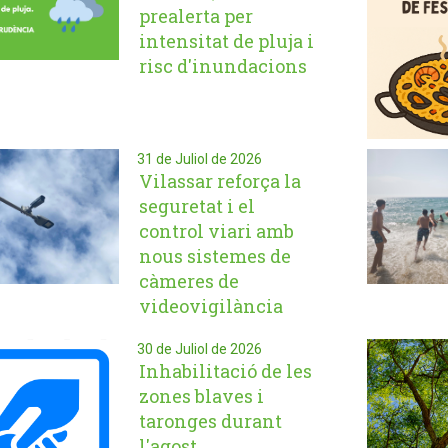
prealerta per
intensitat de pluja i
risc d'inundacions
31 de Juliol de 2026
Vilassar reforça la
seguretat i el
control viari amb
nous sistemes de
càmeres de
videovigilància
30 de Juliol de 2026
Inhabilitació de les
zones blaves i
taronges durant
l'agost