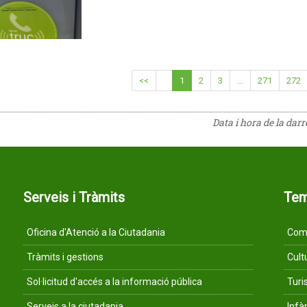
<<
1
2
3
...
271
272
Data i hora de la dar
Serveis i Tràmits
Te
Oficina d'Atenció a la Ciutadania
Comu
Tràmits i gestions
Cult
Sol·licitud d'accés a la informació pública
Tur
Serveis a la ciutadania
Infà