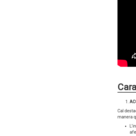
Cara
AC
Cal desta
manera que
L’i
afe