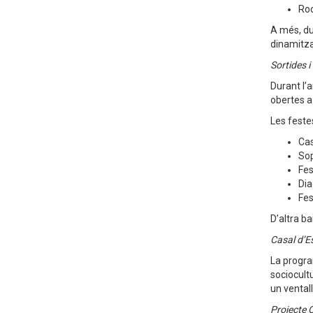
Ro
A més, du
dinamitza
Sortides i
Durant l’
obertes a 
Les feste
Cas
Sop
Fes
Dia
Fes
D’altra b
Casal d’E
La progra
sociocultu
un ventall
Projecte 