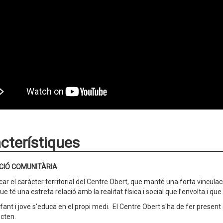
cterístiques
CIÓ COMUNITÀRIA
car el caràcter territorial del Centre Obert, que manté una forta vincula
 té una estreta relació amb la realitat física i social que l’envolta i que
nfant i jove s'educa en el propi medi. El Centre Obert s'ha de fer present
cten.