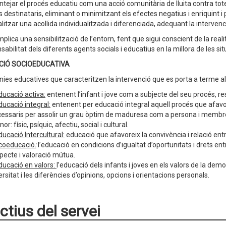
ntejar el procés educatiu com una acció comunitària de lluita contra tot
s destinataris, eliminant o minimitzant els efectes negatius i enriquint i 
litzar una acollida individualitzada i diferenciada, adequant la intervenc
mplica una sensibilització de l’entorn, fent que sigui conscient de la realit
abilitat dels diferents agents socials i educatius en la millora de les si
CIÓ SOCIOEDUCATIVA
ínies educatives que caracteritzen la intervenció que es porta a terme a
ducació activa:
entenent l’infant i jove com a subjecte del seu procés, re
ducació integral:
entenent per educació integral aquell procés que afavor
essaris per assolir un grau òptim de maduresa com a persona i membre ac
or: físic, psíquic, afectiu, social i cultural.
ducació Intercultural:
educació que afavoreix la convivència i relació entr
coeducació
:
l’educació en condicions d’igualtat d’oportunitats i drets ent
pecte i valoració mútua.
ducació en valors:
l’educació dels infants i joves en els valors de la democ
ersitat i les diferències d’opinions, opcions i orientacions personals.
ctius del servei