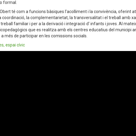
no formal.
Obert té com a funcions bàsiques l’acolliment i la convivència, oferint a
a coordinació, la complementarietat, la transversalitat i el treball amb 
 treball familiar i per a la derivació i integració d' infants i joves. Al ma
icopedagògics que es realitza amb els centres educatius del municipi am
a més de participar en les comissions socials.
s, espai cívic