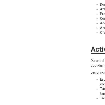
Don
Afa
Pre
Com
Adq
Aco
Ofe
Acti
Durant el
quotidian
Les princ
Esp
en 
Tut
tan
Tal