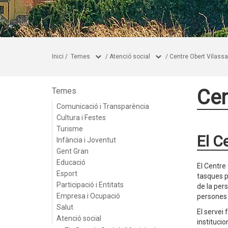
Inici
/
Temes
/
Atenció social
/
Centre Obert Vilassa
Cen
Temes
Comunicació i Transparència
Cultura i Festes
Turisme
El C
Infància i Joventut
Gent Gran
Educació
El Centre 
Esport
tasques p
Participació i Entitats
de la pers
Empresa i Ocupació
persones 
Salut
El servei
Atenció social
institucio