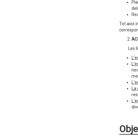
Pla
del
Rea
Tot això i
correspons
AC
Les l
L’e
L’e
nec
men
L’e
La 
res
L’e
div
Obje