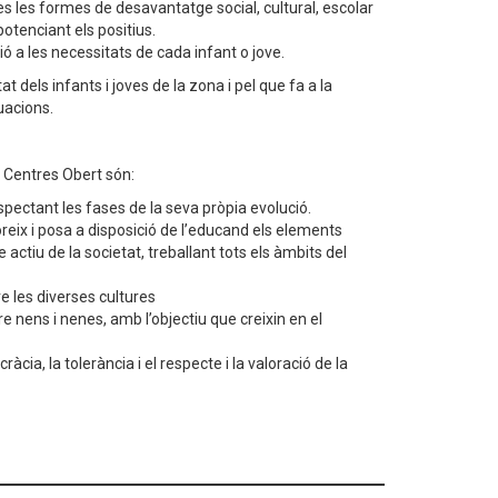
es les formes de desavantatge social, cultural, escolar
potenciant els positius.
ió a les necessitats de cada infant o jove.
at dels infants i joves de la zona i pel que fa a la
tuacions.
l Centres Obert són:
spectant les fases de la seva pròpia evolució.
eix i posa a disposició de l’educand els elements
tiu de la societat, treballant tots els àmbits del
e les diverses cultures
re nens i nenes, amb l’objectiu que creixin en el
ràcia, la tolerància i el respecte i la valoració de la