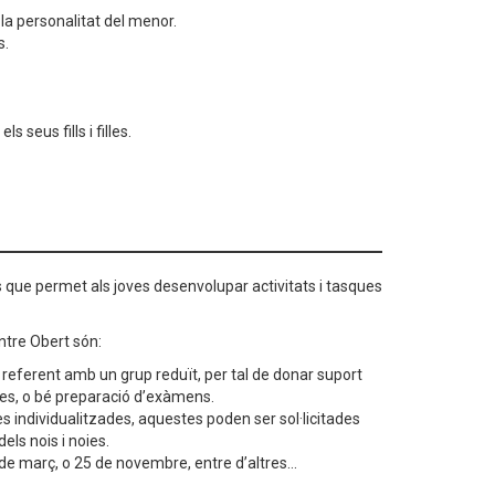
la personalitat del menor.
s.
seus fills i filles.
es que permet als joves desenvolupar activitats i tasques
entre Obert són:
referent amb un grup reduït, per tal de donar suport
res, o bé preparació d’exàmens.
es individualitzades, aquestes poden ser sol·licitades
els nois i noies.
e març, o 25 de novembre, entre d’altres...