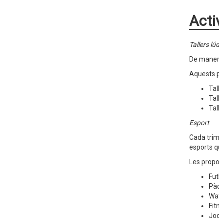
Acti
Tallers lú
De manera
Aquests p
Tal
Tal
Tal
Esport
Cada trim
esports q
Les propo
Fut
Pà
Wa
Fit
Joc