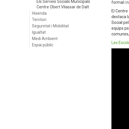
Els Serveis Socials Municipals
formal i 
Centre Obert Vilassar de Dalt
El Centre 
Hisenda
destaca l
Territori
Social pel
Seguretat i Mobilitat
equips ps
Igualtat
comunes, 
Medi Ambient
Les Escole
Espai públic