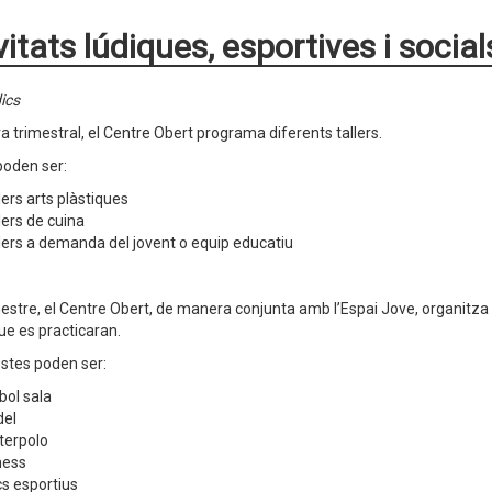
vitats lúdiques, esportives i social
dics
 trimestral, el Centre Obert programa diferents tallers.
oden ser:
lers arts plàstiques
lers de cuina
lers a demanda del jovent o equip educatiu
estre, el Centre Obert, de manera conjunta amb l’Espai Jove, organitza un 
ue es practicaran.
stes poden ser:
bol sala
del
terpolo
ness
s esportius