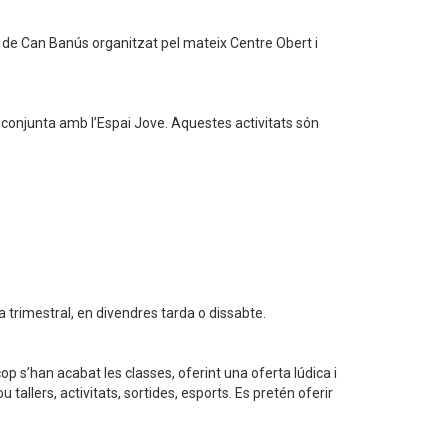
EM de Can Banús organitzat pel mateix Centre Obert i
a conjunta amb l’Espai Jove. Aquestes activitats són
 trimestral, en divendres tarda o dissabte.
p s’han acabat les classes, oferint una oferta lúdica i
ou tallers, activitats, sortides, esports. Es pretén oferir