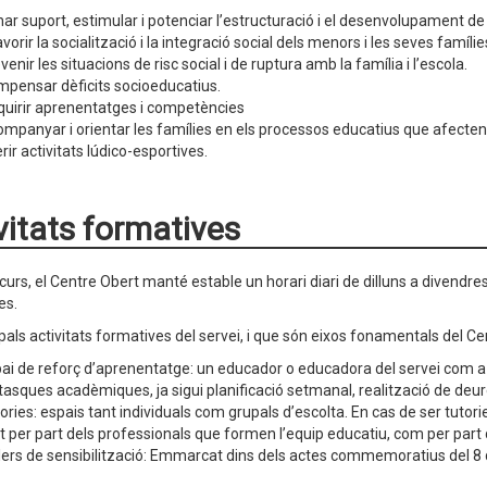
ar suport, estimular i potenciar l’estructuració i el desenvolupament de 
vorir la socialització i la integració social dels menors i les seves famílie
venir les situacions de risc social i de ruptura amb la família i l’escola.
pensar dèficits socioeducatius.
uirir aprenentatges i competències
mpanyar i orientar les famílies en els processos educatius que afecten els 
rir activitats lúdico-esportives.
vitats formatives
 curs, el Centre Obert manté estable un horari diari de dilluns a divendr
es.
ipals activitats formatives del servei, i que són eixos fonamentals del C
ai de reforç d’aprenentatge: un educador o educadora del servei com a 
tasques acadèmiques, ja sigui planificació setmanal, realització de deu
ories: espais tant individuals com grupals d’escolta. En cas de ser tutori
t per part dels professionals que formen l’equip educatiu, com per part d
lers de sensibilització: Emmarcat dins dels actes commemoratius del 8 d