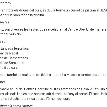
còdrom
rant tots els dilluns del curs, es duu a terme un curset de piscina al S
t per un monitor de la piscina.
 festes
any, són diverses les festes que se celebren al Centre Obert, i de maner
tot el municipi.
s són:
tanyada terrorífica
ar de Nadal
ta de Carnestoltes
da de Sant Jordi
ta fi de curs
anda, també es realitzen sortides al teatre La Massa, o també una sortida
stiu
mació anual del Centre Obert inclou tres setmanes de Casal d’Estiu un co
ral als nois i noies que han assistit durant tot l’any al servei. El casal incl
 ampli d'activitats vinculades a l'àmbit de lleure.
Obert als pares i mares