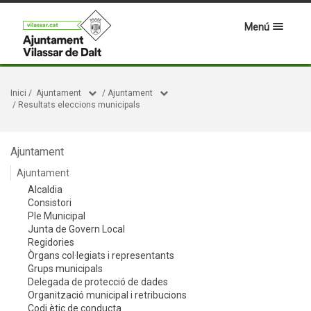
Menú
Inici
/
Ajuntament
/
Ajuntament
/
Resultats eleccions municipals
Ajuntament
Ajuntament
Alcaldia
Consistori
Ple Municipal
Junta de Govern Local
Regidories
Òrgans col·legiats i representants
Grups municipals
Delegada de protecció de dades
Organització municipal i retribucions
Codi ètic de conducta