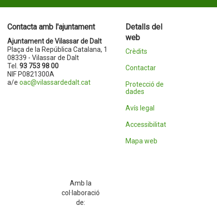
Contacta amb l'ajuntament
Detalls del
web
Ajuntament de Vilassar de Dalt
Plaça de la República Catalana, 1
Crèdits
08339 - Vilassar de Dalt
Tel.
93 753 98 00
Contactar
NIF P0821300A
a/e
oac@vilassardedalt.cat
Protecció de
dades
Avís legal
Accessibilitat
Mapa web
Amb la
col·laboració
de: