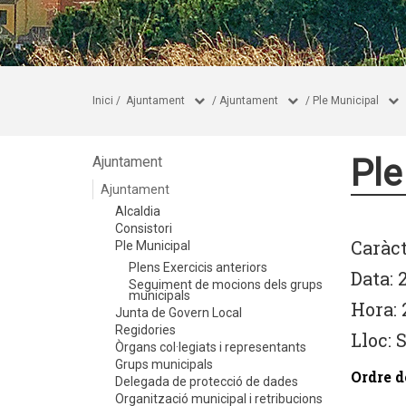
Inici
/
Ajuntament
/
Ajuntament
/
Ple Municipal
Ple
Ajuntament
Ajuntament
Alcaldia
Consistori
Caràct
Ple Municipal
Plens Exercicis anteriors
Data: 
Seguiment de mocions dels grups
municipals
Hora: 
Junta de Govern Local
Regidories
Lloc: 
Òrgans col·legiats i representants
Grups municipals
Ordre d
Delegada de protecció de dades
Organització municipal i retribucions