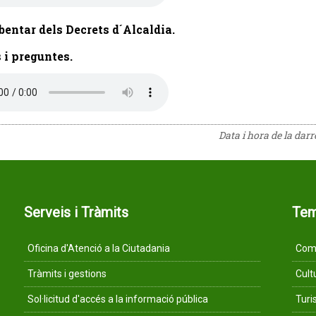
bentar dels Decrets d´Alcaldia.
s i preguntes.
Data i hora de la dar
Serveis i Tràmits
Te
Oficina d'Atenció a la Ciutadania
Comu
Tràmits i gestions
Cult
Sol·licitud d'accés a la informació pública
Tur