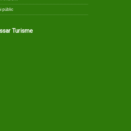
i públic
assar Turisme