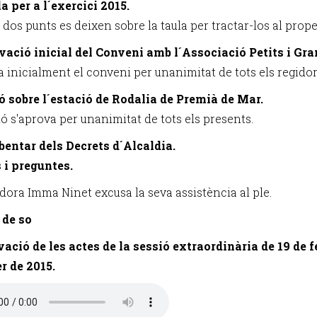
a per a l´exercici 2015.
dos punts es deixen sobre la taula per tractar-los al prope
vació inicial del Conveni amb l´Associació Petits i Gra
a inicialment el conveni per unanimitat de tots els regidor
ó sobre l´estació de Rodalia de Premià de Mar.
ó s'aprova per unanimitat de tots els presents.
bentar dels Decrets d´Alcaldia.
s i preguntes.
idora Imma Ninet excusa la seva assistència al ple.
 de so
vació de les actes de la sessió extraordinària de 19 de f
er de 2015.