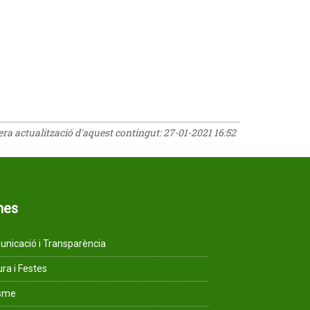
rera actualització d'aquest contingut:
27-01-2021 16:52
mes
nicació i Transparència
ura i Festes
isme