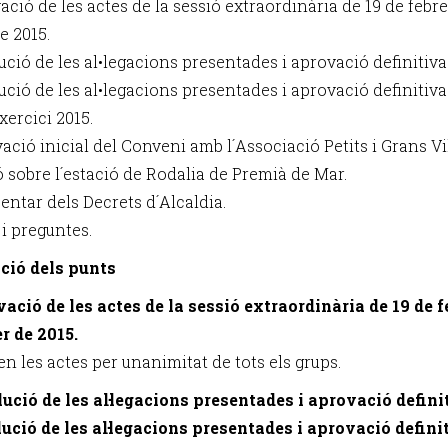
ació de les actes de la sessió extraordinària de 19 de febre
e 2015.
ució de les al•legacions presentades i aprovació definitiva
ució de les al•legacions presentades i aprovació definitiva
exercici 2015.
ació inicial del Conveni amb l´Associació Petits i Grans Vi
ó sobre l´estació de Rodalia de Premià de Mar.
entar dels Decrets d´Alcaldia.
 i preguntes.
ció dels punts
vació de les actes de la sessió extraordinària de 19 de f
er de 2015.
n les actes per unanimitat de tots els grups.
lució de les al·legacions presentades i aprovació defini
lució de les al·legacions presentades i aprovació defini