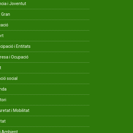
ncia i Joventut
 Gran
ació
rt
cipació i Entitats
esa i Ocupació
t
ció social
enda
tori
retat i Mobilitat
ltat
i Ambient