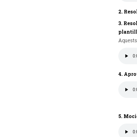
2. Reso
3. Reso
plantill
Aquests 
4. Apro
5. Moci