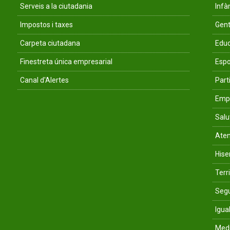
Serveis a la ciutadania
Infà
Impostos i taxes
Gent
Carpeta ciutadana
Educ
Finestreta única empresarial
Espo
Canal d'Alertes
Parti
Empr
Salu
Aten
His
Terri
Segu
Igua
Med