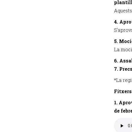
plantill
Aquests 
4. Apro
S'aprov
5. Moci
La moci
6. Assa
7. Prec
*La reg
Fitxers
1. Apro
de febr