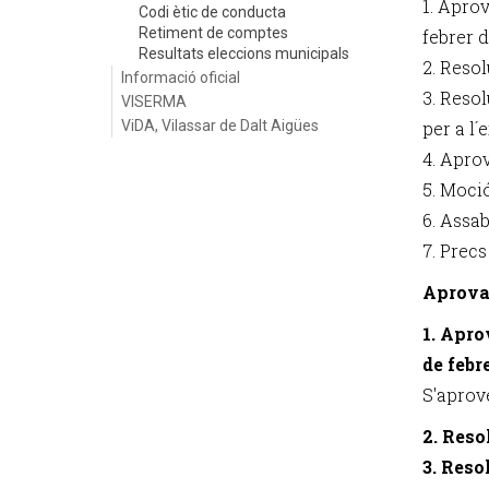
1. Aprov
Codi ètic de conducta
Retiment de comptes
febrer d
Resultats eleccions municipals
2. Resol
Informació oficial
3. Resol
VISERMA
ViDA, Vilassar de Dalt Aigües
per a l´
4. Aprov
5. Moci
6. Assab
7. Precs
Aprova
1. Apro
de febr
S'aprove
2. Reso
3. Reso