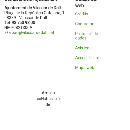
web
Ajuntament de Vilassar de Dalt
Plaça de la República Catalana, 1
Crèdits
08339 - Vilassar de Dalt
Tel.
93 753 98 00
Contactar
NIF P0821300A
a/e
oac@vilassardedalt.cat
Protecció de
dades
Avís legal
Accessibilitat
Mapa web
Amb la
col·laboració
de: