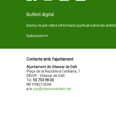
Butlletí digital
Inscriu-te per rebre informació puntual sobre les activi
Subscriure'm
Contacta amb l'ajuntament
Ajuntament de Vilassar de Dalt
Plaça de la República Catalana, 1
08339 - Vilassar de Dalt
Tel.
93 753 98 00
NIF P0821300A
a/e
oac@vilassardedalt.cat