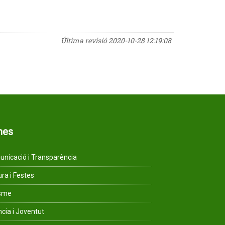
Última revisió
2020-10-28 12:19:08
mes
nicació i Transparència
ura i Festes
isme
ncia i Joventut