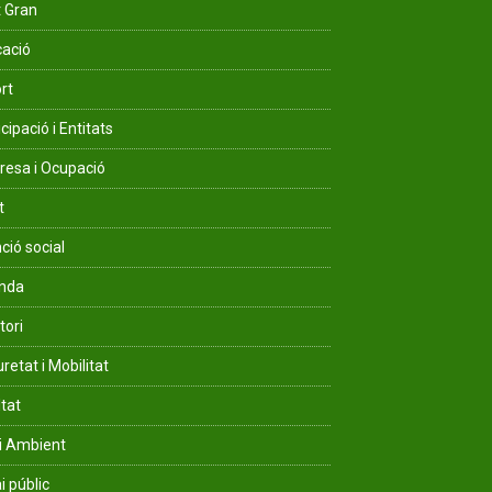
 Gran
ació
rt
cipació i Entitats
esa i Ocupació
t
ció social
enda
tori
retat i Mobilitat
ltat
i Ambient
i públic