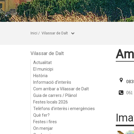
Inici
/
Vilassar de Dalt
Amb
Vilassar de Dalt
Actualitat
El municipi
Història
083
Informació d'interès
Com arribar a Vilassar de Dalt
061
Guia de carrers / Plànol
Festes locals 2026
Telèfons d'interès i emergències
Ima
Què fer?
Festes i fires
On menjar