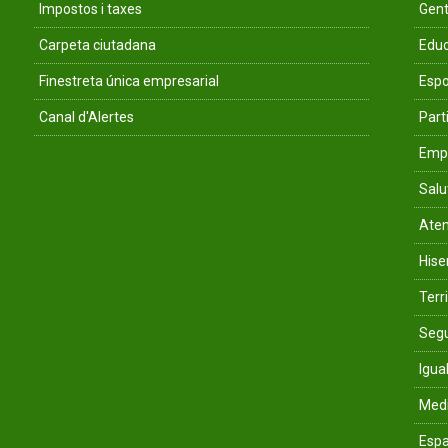
Impostos i taxes
Gent
Carpeta ciutadana
Educ
Finestreta única empresarial
Espo
Canal d'Alertes
Parti
Empr
Salu
Aten
His
Terri
Segu
Igua
Med
Espa