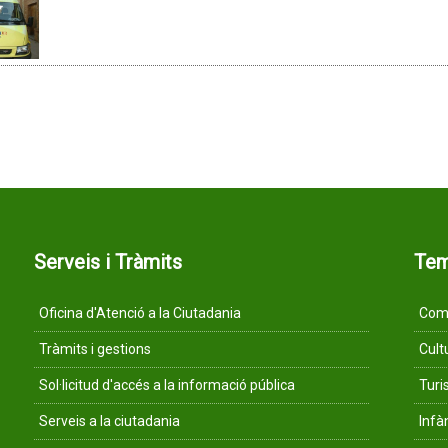
Serveis i Tràmits
Te
Oficina d'Atenció a la Ciutadania
Comu
Tràmits i gestions
Cult
Sol·licitud d'accés a la informació pública
Tur
Serveis a la ciutadania
Infà