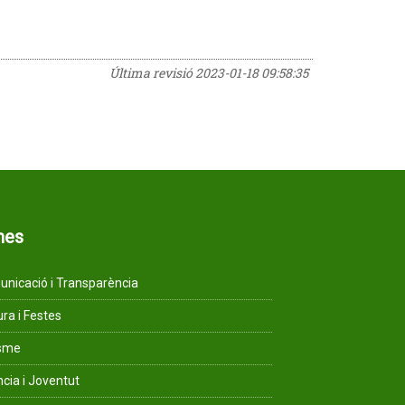
Última revisió
2023-01-18 09:58:35
mes
nicació i Transparència
ura i Festes
isme
ncia i Joventut