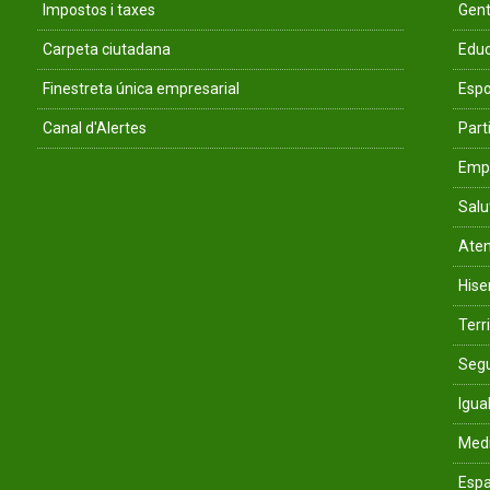
Impostos i taxes
Gent
Carpeta ciutadana
Educ
Finestreta única empresarial
Espo
Canal d'Alertes
Parti
Empr
Salu
Aten
His
Terri
Segu
Igua
Med
Espa