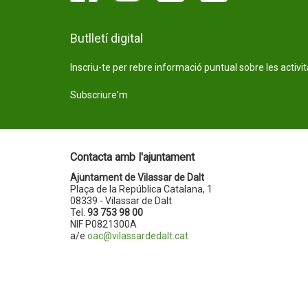
Butlletí digital
Inscriu-te per rebre informació puntual sobre les activi
Subscriure'm
Contacta amb l'ajuntament
Ajuntament de Vilassar de Dalt
Plaça de la República Catalana, 1
08339 - Vilassar de Dalt
Tel.
93 753 98 00
NIF P0821300A
a/e
oac@vilassardedalt.cat