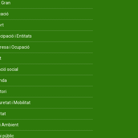
 Gran
ació
rt
cipació i Entitats
esa i Ocupació
t
ció social
enda
tori
retat i Mobilitat
ltat
i Ambient
i públic