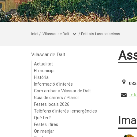
Inici
/
Vilassar de Dalt
/
Entitats i associacions
Ass
Vilassar de Dalt
Actualitat
El municipi
Història
083
Informació d'interès
Com arribar a Vilassar de Dalt
inf
Guia de carrers / Plànol
Festes locals 2026
Telèfons d'interès i emergències
Ima
Què fer?
Festes i fires
On menjar