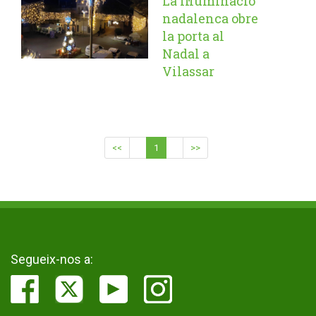
La il·luminació
nadalenca obre
la porta al
Nadal a
Vilassar
<<
1
>>
Segueix-nos a: