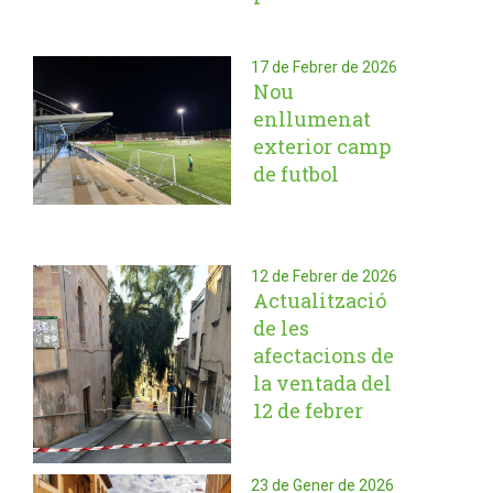
17 de Febrer de 2026
Nou
enllumenat
exterior camp
de futbol
12 de Febrer de 2026
Actualització
de les
afectacions de
la ventada del
12 de febrer
23 de Gener de 2026