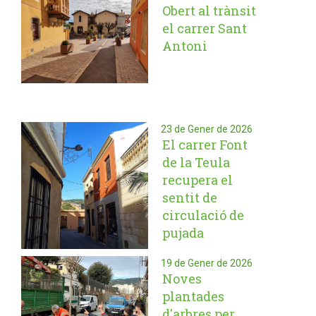
Obert al trànsit
el carrer Sant
Antoni
23 de Gener de 2026
El carrer Font
de la Teula
recupera el
sentit de
circulació de
pujada
19 de Gener de 2026
Noves
plantades
d'arbres per