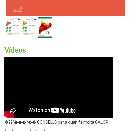
Vídeos
�??ï���?�� CONSELLS per a quan fa molta CALOR