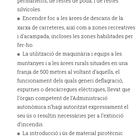
permanents, de restes de poda, i de restes
silvícoles.
Encendre foc a les àrees de descans de la
xarxa de carreteres, així com a zones recreatives
i d'acampada, incloses les zones habilitades per
fer-ho.
La utilització de maquinària i equips a les
muntanyes i a les àrees rurals situades en una
franja de 500 metres al voltant d'aquells, el
funcionament dels quals generi deflagració,
espurnes o descàrregues elèctriques, llevat que
l'òrgan competent de l'Administració
autonòmica n'hagi autoritzat expressament el
seu ús o resultin necessàries per a l’extinció
d’incendis.
La introducció i ús de material pirotècnic.