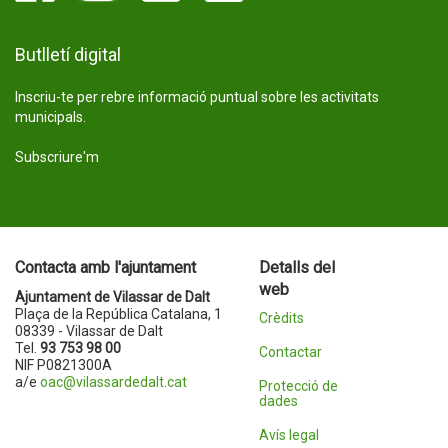
Butlletí digital
Inscriu-te per rebre informació puntual sobre les activitats
municipals.
Subscriure'm
Contacta amb l'ajuntament
Detalls del
web
Ajuntament de Vilassar de Dalt
Plaça de la República Catalana, 1
Crèdits
08339 - Vilassar de Dalt
Tel.
93 753 98 00
Contactar
NIF P0821300A
a/e
oac@vilassardedalt.cat
Protecció de
dades
Avís legal