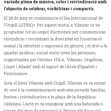
variada plena de música, color i reivindicació amb
l'objectiu de celebrar, visibilitzar i compartir.
El 28 de juny es commemora el Dia Internacional de
l'Orgull LGTBIQ+. Per aquest motiu, a Vilassar es va
programar tot un seguit d’activitats per commemorar,
reivindicar i reconèixer la diversitat en l'orientació
sexual i la identitat o expressió de gènere, i el dret a la
igualtat jurídica i social entre totes les persones,
organitzades per l'entitat
VOLA, "
Vilassar; Orgullosa,
Lliure i Aliada" amb el suport de l’Àrea d’Igualtat i
Feminismes.
Sota el lema Vilassar amb Orgull, Vilassar es va sumar
de nou a la commemoració amb una jornada familiar,
festiva i reivindicativa a la plaça de la República
Catalana. L'acte es va inaugurar amb una batucada a
càrrec del grup de percussió A Tempo del Kaos, tot