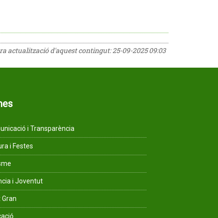
era actualització d'aquest contingut:
25-09-2025 09:03
mes
nicació i Transparència
ura i Festes
isme
ncia i Joventut
 Gran
ació