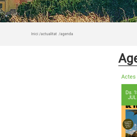
Inici
/actualitat
/agenda
Ag
Actes 
Ds.
1
JUL