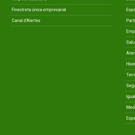
Finestreta única empresarial
Espo
Canal d'Alertes
Parti
Empr
Salu
Aten
His
Terri
Segu
Igua
Med
Espa