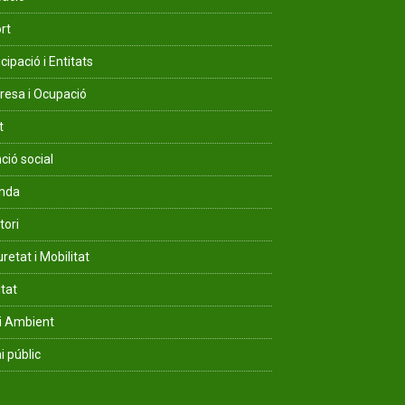
rt
cipació i Entitats
esa i Ocupació
t
ció social
enda
tori
retat i Mobilitat
ltat
i Ambient
i públic