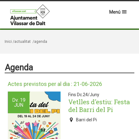
Menú
Inici
/actualitat
/agenda
Agenda
Actes previstos per al dia : 21-06-2026
Fins Dc.24/Juny
Dv.
19
Vetlles d'estiu: Festa
JUN
del Barri del Pi
Barri del Pi