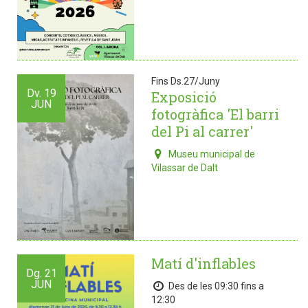
Fins Ds.27/Juny
Dv.
19
Exposició
JUN
fotogràfica 'El barri
del Pi al carrer'
Museu municipal de
Vilassar de Dalt
Matí d'inflables
Dg.
21
JUN
Des de les 09:30 fins a
12:30