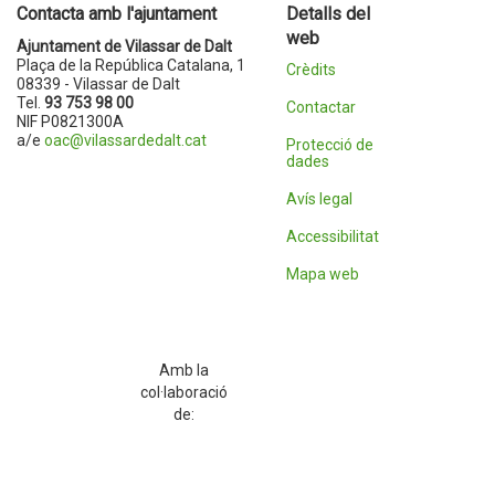
Contacta amb l'ajuntament
Detalls del
web
Ajuntament de Vilassar de Dalt
Plaça de la República Catalana, 1
Crèdits
08339 - Vilassar de Dalt
Tel.
93 753 98 00
Contactar
NIF P0821300A
a/e
oac@vilassardedalt.cat
Protecció de
dades
Avís legal
Accessibilitat
Mapa web
Amb la
col·laboració
de: