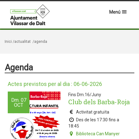
Menú
Inici
/actualitat
/agenda
Agenda
Actes previstos per al dia : 06-06-2026
Fins Dm.16/Juny
Dm.
07
Club dels Barba-Roja
OCT
Activitat gratuïta
Des de les 17:30 fins a
18:45
Biblioteca Can Manyer