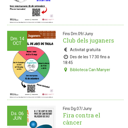
Fins Dm.09/Juny
Dm.
14
Club dels juganers
OCT
Activitat gratuïta
Des de les 17:30 fins a
18:45
Biblioteca Can Manyer
Fins Dg.07/Juny
Ds.
06
Fira contra el
JUN
càncer