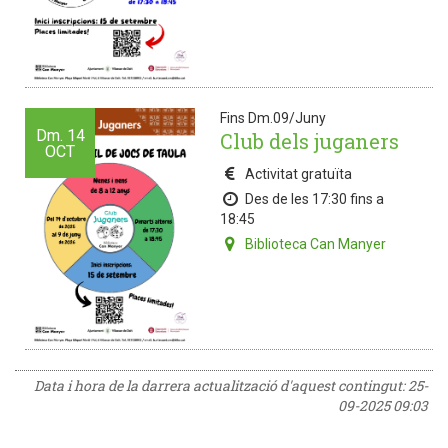
Fins Dm.09/Juny
Dm.
14
Club dels juganers
OCT
Activitat gratuïta
Des de les 17:30 fins a
18:45
Biblioteca Can Manyer
Data i hora de la darrera actualització d'aquest contingut:
25-
09-2025 09:03