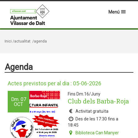
Menú
Inici
/actualitat
/agenda
Agenda
Actes previstos per al dia : 05-06-2026
Fins Dm.16/Juny
Dm.
07
Club dels Barba-Roja
OCT
Activitat gratuïta
Des de les 17:30 fins a
18:45
Biblioteca Can Manyer