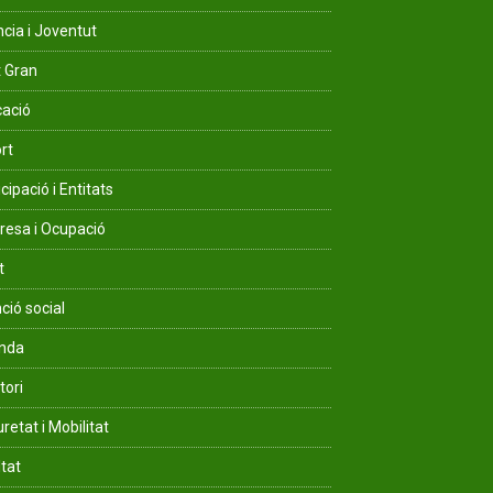
ncia i Joventut
 Gran
ació
rt
cipació i Entitats
esa i Ocupació
t
ció social
enda
tori
retat i Mobilitat
ltat