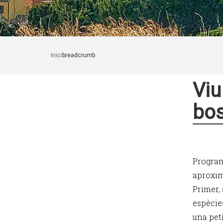
Inici
breadcrumb
Viu
bo
Programa
aproxim
Primer, 
espècies
una peti