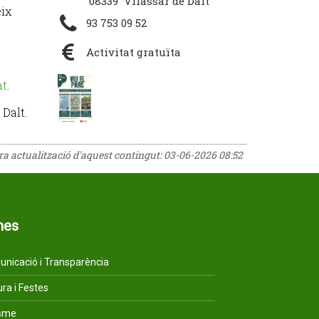
08339 Vilassar de Dalt
ix
93 753 09 52
Activitat gratuïta
at
.
 Dalt.
era actualització d'aquest contingut:
03-06-2026 08:52
mes
nicació i Transparència
ura i Festes
isme