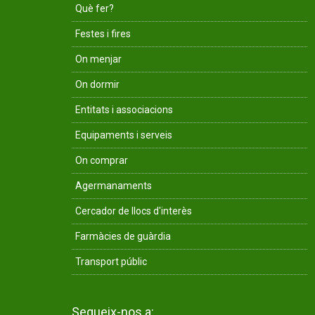
Què fer?
Festes i fires
On menjar
On dormir
Entitats i associacions
Equipaments i serveis
On comprar
Agermanaments
Cercador de llocs d'interès
Farmàcies de guàrdia
Transport públic
Segueix-nos a: