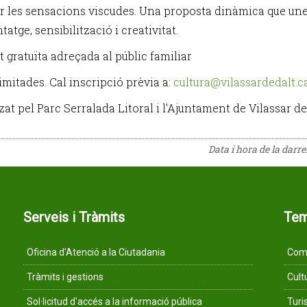
r les sensacions viscudes. Una proposta dinàmica que une
atge, sensibilització i creativitat.
t gratuïta adreçada al públic familiar
imitades. Cal inscripció prèvia a:
cultura@vilassardedalt.c
at pel Parc Serralada Litoral i l'Ajuntament de Vilassar de
Data i hora de la darr
Serveis i Tràmits
Te
Oficina d'Atenció a la Ciutadania
Comu
Tràmits i gestions
Cult
Sol·licitud d'accés a la informació pública
Tur