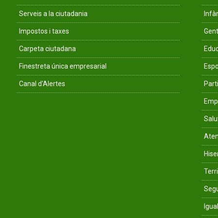
Serveis a la ciutadania
Infà
Impostos i taxes
Gent
Carpeta ciutadana
Educ
Finestreta única empresarial
Espo
Canal d'Alertes
Parti
Empr
Salu
Aten
His
Terri
Segu
Igua