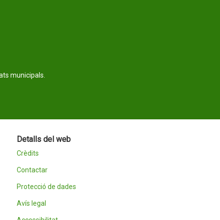
tats municipals.
Detalls del web
Crèdits
Contactar
Protecció de dades
Avís legal