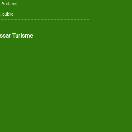
i Ambient
i públic
assar Turisme