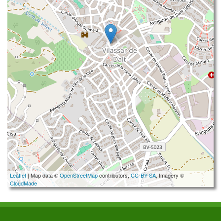
Leaflet
| Map data ©
OpenStreetMap
contributors,
CC-BY-SA
, Imagery ©
CloudMade