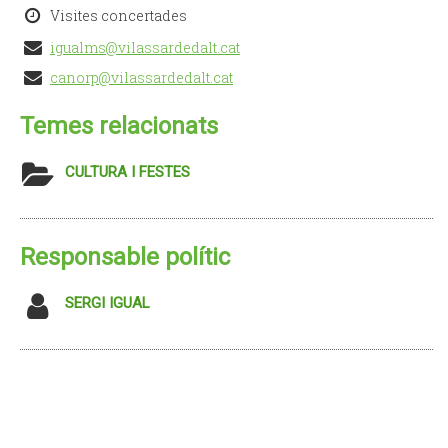
Visites concertades
igualms@vilassardedalt.cat
canorp@vilassardedalt.cat
Temes relacionats
CULTURA I FESTES
Responsable polític
SERGI IGUAL