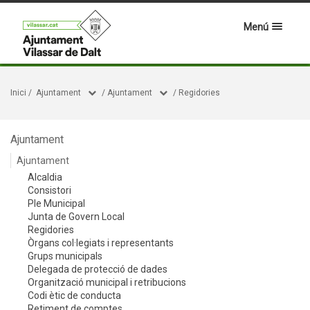
Menú
Inici
/
Ajuntament
/
Ajuntament
/
Regidories
Ajuntament
Ajuntament
Alcaldia
Consistori
Ple Municipal
Junta de Govern Local
Regidories
Òrgans col·legiats i representants
Grups municipals
Delegada de protecció de dades
Organització municipal i retribucions
Codi ètic de conducta
Retiment de comptes